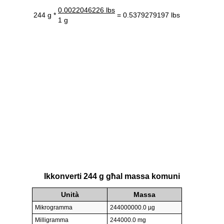
0.0022046226 lbs
244 g *
= 0.5379279197 lbs
1 g
Ikkonverti 244 g għal massa komuni
Unità
Massa
Mikrogramma
244000000.0 µg
Milligramma
244000.0 mg