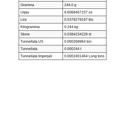
Gramma
244.0 g
Uqija
8.6068467157 oz
Lira
0.5379279197 lbs
Kilogramma
0.244 kg
Stone
0.0384234228 st
Tunnellata US
0.000268964 ton
Tunnellata
0.000244 t
Tunnellata Imperjali
0.0002401464 Long tons