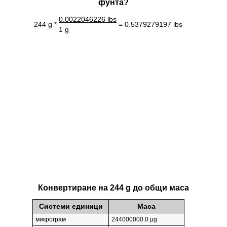
фунтa?
0.0022046226 lbs
244 g *
= 0.5379279197 lbs
1 g
Конвертиране на 244 g до общи маса
Системи единици
Маса
микрограм
244000000.0 µg