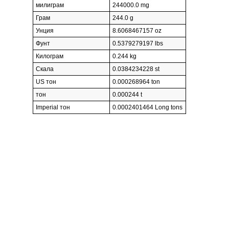
милиграм
244000.0 mg
Грам
244.0 g
Унция
8.6068467157 oz
Фунт
0.5379279197 lbs
Килограм
0.244 kg
Скала
0.0384234228 st
US тон
0.000268964 ton
тон
0.000244 t
Imperial тон
0.0002401464 Long tons