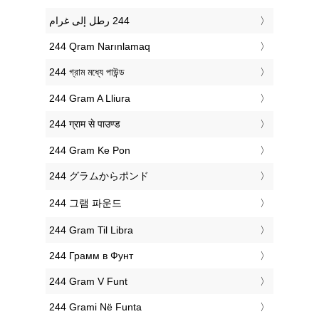
‎244 Qram Narınlamaq
‎244 গ্রাম মধ্যে পাউন্ড
‎244 Gram A Lliura
‎244 ग्राम से पाउण्ड
‎244 Gram Ke Pon
‎244 グラムからポンド
‎244 그램 파운드
‎244 Gram Til Libra
‎244 Грамм в Фунт
‎244 Gram V Funt
‎244 Grami Në Funta