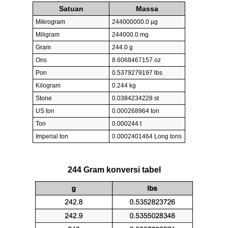
Satuan
Massa
Mikrogram
244000000.0 µg
Miligram
244000.0 mg
Gram
244.0 g
Ons
8.6068467157 oz
Pon
0.5379279197 lbs
Kilogram
0.244 kg
Stone
0.0384234228 st
US ton
0.000268964 ton
Ton
0.000244 t
Imperial ton
0.0002401464 Long tons
244 Gram konversi tabel