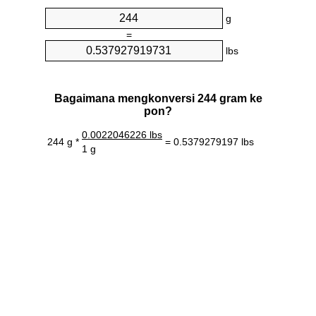
g
=
lbs
Bagaimana mengkonversi 244 gram ke
pon?
0.0022046226 lbs
244 g *
= 0.5379279197 lbs
1 g