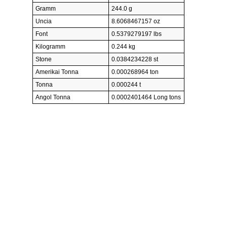
Gramm
244.0 g
Uncia
8.6068467157 oz
Font
0.5379279197 lbs
Kilogramm
0.244 kg
Stone
0.0384234228 st
Amerikai Tonna
0.000268964 ton
Tonna
0.000244 t
Angol Tonna
0.0002401464 Long tons