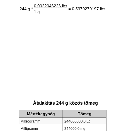
0.0022046226 lbs
244 g *
= 0.5379279197 lbs
1 g
Átalakítás 244 g közös tömeg
Mértékegység
Tömeg
Mikrogramm
244000000.0 µg
Milligramm
244000.0 mg