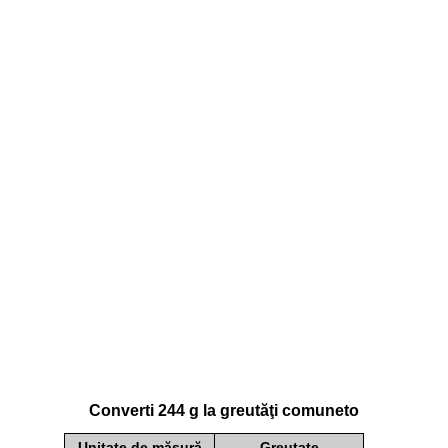
Converti 244 g la greutăţi comuneto
Unitate de măsură
Greutate