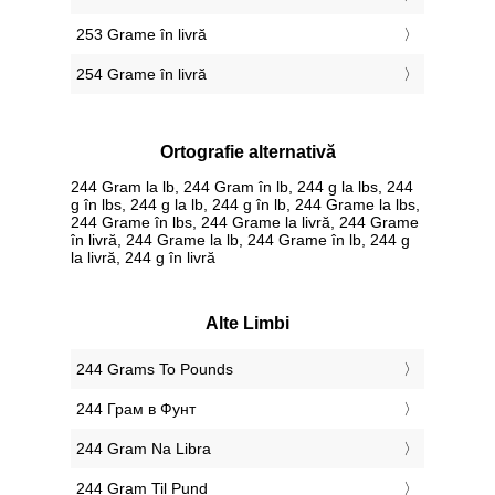
253 Grame în livră
254 Grame în livră
Ortografie alternativă
244 Gram la lb, 244 Gram în lb, 244 g la lbs, 244
g în lbs, 244 g la lb, 244 g în lb, 244 Grame la lbs,
244 Grame în lbs, 244 Grame la livră, 244 Grame
în livră, 244 Grame la lb, 244 Grame în lb, 244 g
la livră, 244 g în livră
Alte Limbi
‎244 Grams To Pounds
‎244 Грам в Фунт
‎244 Gram Na Libra
‎244 Gram Til Pund