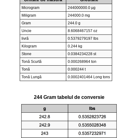
Microgram
244000000.0 µg
Miligram
244000.0 mg
Gram
244.0 g
Uncie
8.6068467157 oz
livră
0.5379279197 lbs
Kilogram
0.244 kg
Stone
0.0384234228 st
Tonă Scurtă
0.000268964 ton
Tonă
0.000244 t
Tonă Lungă
0.0002401464 Long tons
244 Gram tabelul de conversie