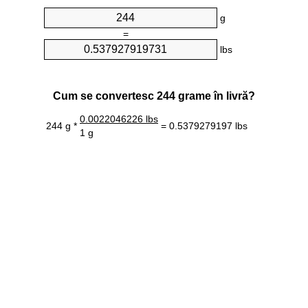
g
=
lbs
Cum se convertesc 244 grame în livră?
0.0022046226 lbs
244 g *
= 0.5379279197 lbs
1 g