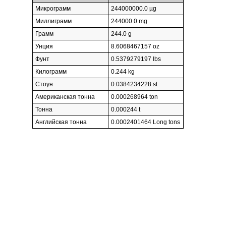
Микрограмм
244000000.0 µg
Миллиграмм
244000.0 mg
Грамм
244.0 g
Унция
8.6068467157 oz
Фунт
0.5379279197 lbs
Килограмм
0.244 kg
Стоун
0.0384234228 st
Американская тонна
0.000268964 ton
Тонна
0.000244 t
Английская тонна
0.0002401464 Long tons