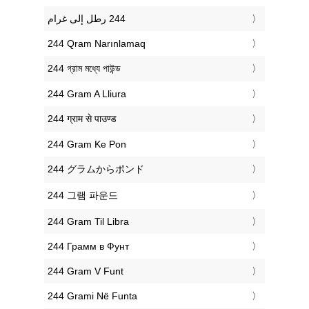
‎244 Qram Narınlamaq
‎244 গ্রাম মধ্যে পাউন্ড
‎244 Gram A Lliura
‎244 ग्राम से पाउण्ड
‎244 Gram Ke Pon
‎244 グラムからポンド
‎244 그램 파운드
‎244 Gram Til Libra
‎244 Грамм в Фунт
‎244 Gram V Funt
‎244 Grami Në Funta