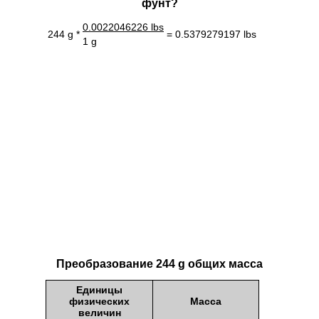
фунт?
0.0022046226 lbs
244 g *
= 0.5379279197 lbs
1 g
Преобразование 244 g общих масса
Единицы
физических
Масса
величин