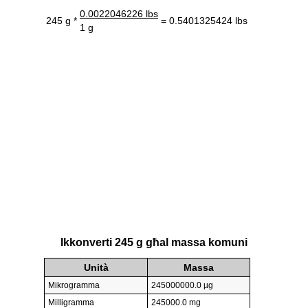
0.0022046226 lbs
245 g *
= 0.5401325424 lbs
1 g
Ikkonverti 245 g għal massa komuni
Unità
Massa
Mikrogramma
245000000.0 µg
Milligramma
245000.0 mg