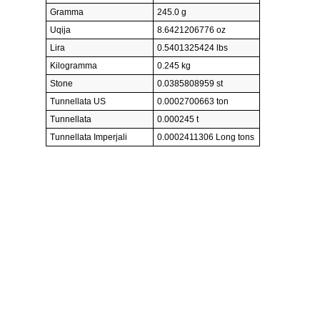
Gramma
245.0 g
Uqija
8.6421206776 oz
Lira
0.5401325424 lbs
Kilogramma
0.245 kg
Stone
0.0385808959 st
Tunnellata US
0.0002700663 ton
Tunnellata
0.000245 t
Tunnellata Imperjali
0.0002411306 Long tons