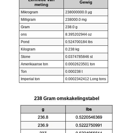
Gewig
meting
Mikrogram
238000000.0 µg
Milligram
238000.0 mg
Gram
238.0 g
ons
8.395202944 oz
Pond
0.524700184 lbs
Kilogram
0.238 kg
Stone
0.0374785846 st
Amerikaanse ton
0.0002623501 ton
Ton
0.000238 t
Imperial ton
0.0002342412 Long tons
238 Gram omskakelingstabel