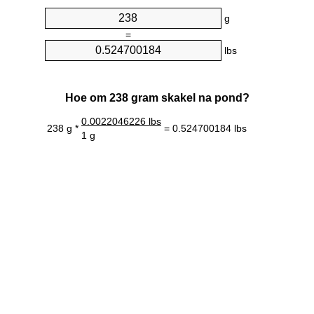
g
=
lbs
Hoe om 238 gram skakel na pond?
0.0022046226 lbs
238 g *
= 0.524700184 lbs
1 g