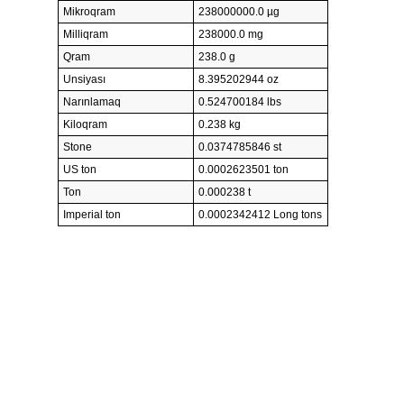
Mikroqram
238000000.0 µg
Milliqram
238000.0 mg
Qram
238.0 g
Unsiyası
8.395202944 oz
Narınlamaq
0.524700184 lbs
Kiloqram
0.238 kg
Stone
0.0374785846 st
US ton
0.0002623501 ton
Ton
0.000238 t
Imperial ton
0.0002342412 Long tons