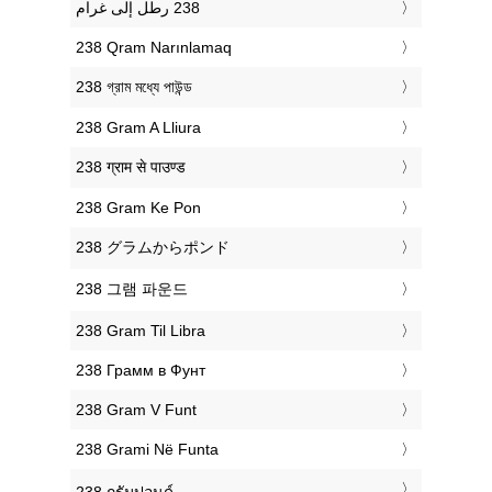
‎238 Qram Narınlamaq
‎238 গ্রাম মধ্যে পাউন্ড
‎238 Gram A Lliura
‎238 ग्राम से पाउण्ड
‎238 Gram Ke Pon
‎238 グラムからポンド
‎238 그램 파운드
‎238 Gram Til Libra
‎238 Грамм в Фунт
‎238 Gram V Funt
‎238 Grami Në Funta
‎238 กรัมปอนด์