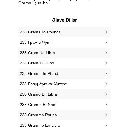
Qrama üçün lbs
Əlavə Dillər
‎238 Grams To Pounds
‎238 Грам в Фунт
‎238 Gram Na Libra
‎238 Gram Til Pund
‎238 Gramm In Pfund
‎238 Γραμμάριο σε λίμπρα
‎238 Gramo En Libra
‎238 Gramm Et Nael
‎238 Gramma Pauna
‎238 Gramme En Livre