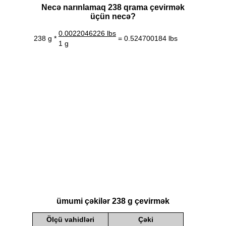
Necə narınlamaq 238 qrama çevirmək
üçün necə?
0.0022046226 lbs
238 g *
= 0.524700184 lbs
1 g
ümumi çəkilər 238 g çevirmək
Ölçü vahidləri
Çəki