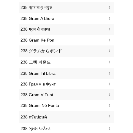
‎238 গ্রাম মধ্যে পাউন্ড
‎238 Gram A Lliura
‎238 ग्राम से पाउण्ड
‎238 Gram Ke Pon
‎238 グラムからポンド
‎238 그램 파운드
‎238 Gram Til Libra
‎238 Грамм в Фунт
‎238 Gram V Funt
‎238 Grami Në Funta
‎238 กรัมปอนด์
‎238 ગ્રામ પાઉન્ડ