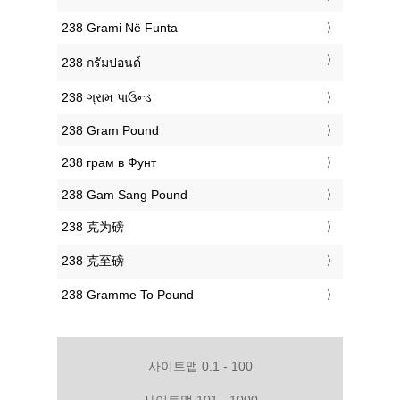
‎238 Grami Në Funta
‎238 กรัมปอนด์
‎238 ગ્રામ પાઉન્ડ
‎238 Gram Pound
‎238 грам в Фунт
‎238 Gam Sang Pound
‎238 克为磅
‎238 克至磅
‎238 Gramme To Pound
사이트맵 0.1 - 100
사이트맵 101 - 1000