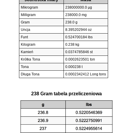
Mikrogram
238000000.0 µg
Milligram
238000.0 mg
Gram
238.0 g
Uncja
8.395202944 oz
Funt
0.524700184 lbs
Kilogram
0.238 kg
Kamień
0.0374785846 st
Krótka Tona
0.0002623501 ton
Tona
0.000238 t
Długa Tona
0.0002342412 Long tons
238 Gram tabela przeliczeniowa