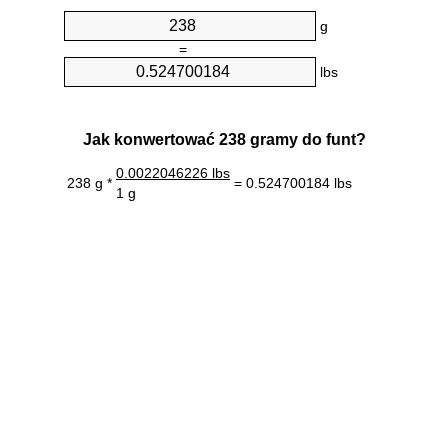
g
=
lbs
Jak konwertować 238 gramy do funt?
0.0022046226 lbs
238 g *
= 0.524700184 lbs
1 g