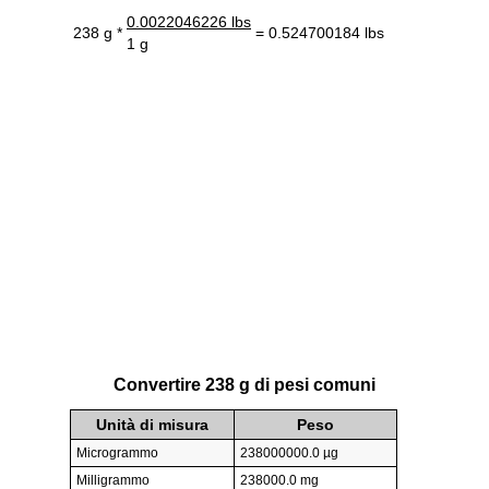
0.0022046226 lbs
238 g *
= 0.524700184 lbs
1 g
Convertire 238 g di pesi comuni
Unità di misura
Peso
Microgrammo
238000000.0 µg
Milligrammo
238000.0 mg