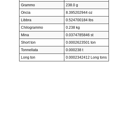
Grammo
238.0 g
Oncia
8.395202944 oz
Libbra
0.524700184 lbs
Chilogrammo
0.238 kg
Mina
0.0374785846 st
Short ton
0.0002623501 ton
Tonnellata
0.000238 t
Long ton
0.0002342412 Long tons