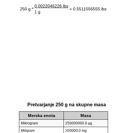
0.0022046226 lbs
250 g *
= 0.5511556555 lbs
1 g
Pretvarjanje 250 g na skupne masa
Merska enota
Masa
Mikrogram
250000000.0 µg
Miligram
250000.0 mg