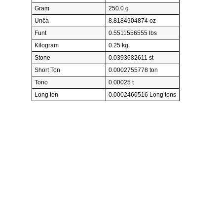
Gram
250.0 g
Unča
8.8184904874 oz
Funt
0.5511556555 lbs
Kilogram
0.25 kg
Stone
0.0393682611 st
Short Ton
0.0002755778 ton
Tono
0.00025 t
Long ton
0.0002460516 Long tons