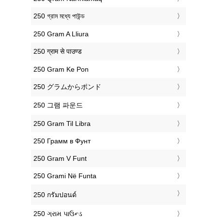
‎250 গ্রাম মধ্যে পাউন্ড
‎250 Gram A Lliura
‎250 ग्राम से पाउण्ड
‎250 Gram Ke Pon
‎250 グラムからポンド
‎250 그램 파운드
‎250 Gram Til Libra
‎250 Грамм в Фунт
‎250 Gram V Funt
‎250 Grami Në Funta
‎250 กรัมปอนด์
‎250 ગ્રામ પાઉન્ડ