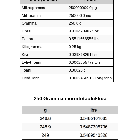
Mikrogramma
250000000.0 µg
Milligramma
250000.0 mg
Gramma
250.0 g
Unssi
8.8184904874 oz
Pauna
0.5511556555 lbs
Kilogramma
0.25 kg
Kivi
0.0393682611 st
Lyhyt Tonni
0.0002755778 ton
Tonni
0.00025 t
Pitkä Tonni
0.0002460516 Long tons
250 Gramma muuntotaulukkoa