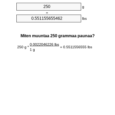
g
=
lbs
Miten muuntaa 250 grammaa paunaa?
0.0022046226 lbs
250 g *
= 0.5511556555 lbs
1 g