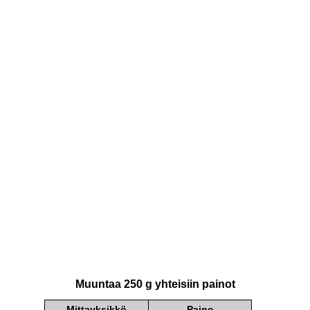
Muuntaa 250 g yhteisiin painot
Mittayksikkö
Paino