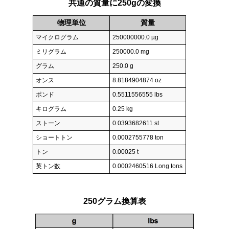
共通の質量に250gの変換
物理単位
質量
マイクログラム
250000000.0 µg
ミリグラム
250000.0 mg
グラム
250.0 g
オンス
8.8184904874 oz
ポンド
0.5511556555 lbs
キログラム
0.25 kg
ストーン
0.0393682611 st
ショートトン
0.0002755778 ton
トン
0.00025 t
英トン数
0.0002460516 Long tons
250グラム換算表