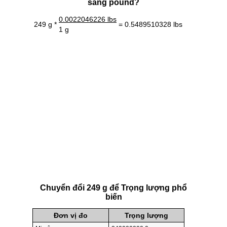
sang pound?
0.0022046226 lbs
249 g *
= 0.5489510328 lbs
1 g
Chuyển đổi 249 g để Trọng lượng phổ
biến
Đơn vị đo
Trọng lượng