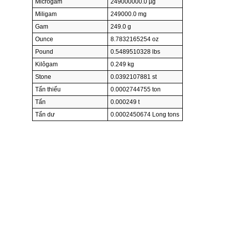
Micrôgam
249000000.0 µg
Miligam
249000.0 mg
Gam
249.0 g
Ounce
8.7832165254 oz
Pound
0.5489510328 lbs
Kilôgam
0.249 kg
Stone
0.0392107881 st
Tấn thiếu
0.0002744755 ton
Tấn
0.000249 t
Tấn dư
0.0002450674 Long tons