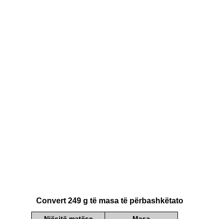
Convert 249 g të masa të përbashkëtato
Njësitë matëse
Masa