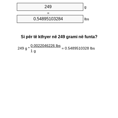
g
=
lbs
Si për të kthyer në 249 grami në funta?
0.0022046226 lbs
249 g *
= 0.5489510328 lbs
1 g