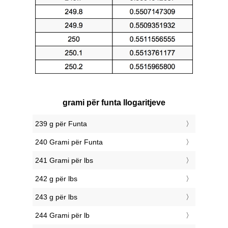
grami për funta llogaritjeve
239 g për Funta
240 Grami për Funta
241 Grami për lbs
242 g për lbs
243 g për lbs
244 Grami për lb