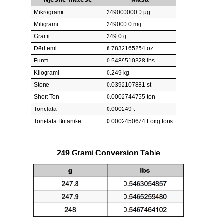
Mikrogrami
249000000.0 µg
Miligrami
249000.0 mg
Grami
249.0 g
Dërhemi
8.7832165254 oz
Funta
0.5489510328 lbs
Kilogrami
0.249 kg
Stone
0.0392107881 st
Short Ton
0.0002744755 ton
Tonelata
0.000249 t
Tonelata Britanike
0.0002450674 Long tons
249 Grami Conversion Table