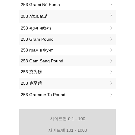
‎253 Grami Në Funta
‎253 กรัมปอนด์
‎253 ગ્રામ પાઉન્ડ
‎253 Gram Pound
‎253 грам в Фунт
‎253 Gam Sang Pound
‎253 克为磅
‎253 克至磅
‎253 Gramme To Pound
사이트맵 0.1 - 100
사이트맵 101 - 1000